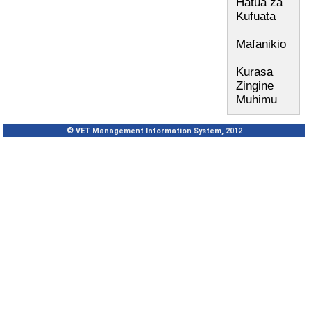
Hatua za
Kufuata
Mafanikio
Kurasa
Zingine
Muhimu
© VET Management Information System, 2012