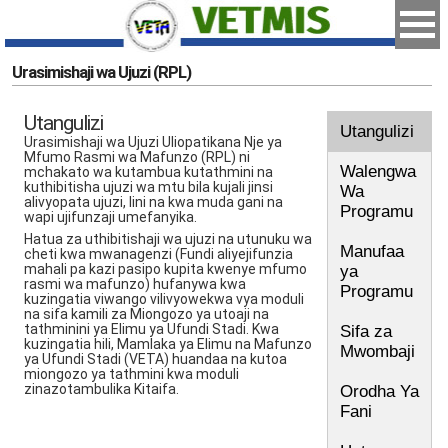
Urasimishaji wa Ujuzi (RPL)
Utangulizi
Utangulizi
Urasimishaji wa Ujuzi Uliopatikana Nje ya
Mfumo Rasmi wa Mafunzo (RPL) ni
Walengwa
mchakato wa kutambua kutathmini na
kuthibitisha ujuzi wa mtu bila kujali jinsi
Wa
alivyopata ujuzi, lini na kwa muda gani na
Programu
wapi ujifunzaji umefanyika.
Hatua za uthibitishaji wa ujuzi na utunuku wa
Manufaa
cheti kwa mwanagenzi (Fundi aliyejifunzia
mahali pa kazi pasipo kupita kwenye mfumo
ya
rasmi wa mafunzo) hufanywa kwa
Programu
kuzingatia viwango vilivyowekwa vya moduli
na sifa kamili za Miongozo ya utoaji na
tathminini ya Elimu ya Ufundi Stadi. Kwa
Sifa za
kuzingatia hili, Mamlaka ya Elimu na Mafunzo
Mwombaji
ya Ufundi Stadi (VETA) huandaa na kutoa
miongozo ya tathmini kwa moduli
zinazotambulika Kitaifa.
Orodha Ya
Fani