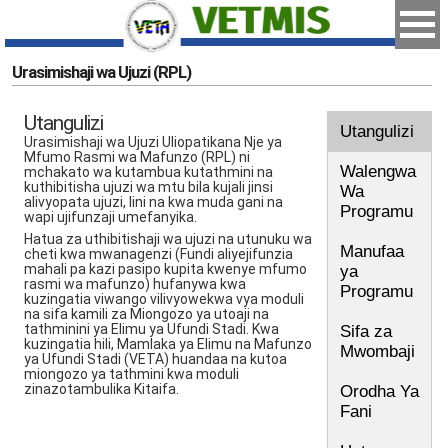
Urasimishaji wa Ujuzi (RPL)
Utangulizi
Utangulizi
Urasimishaji wa Ujuzi Uliopatikana Nje ya
Mfumo Rasmi wa Mafunzo (RPL) ni
Walengwa
mchakato wa kutambua kutathmini na
kuthibitisha ujuzi wa mtu bila kujali jinsi
Wa
alivyopata ujuzi, lini na kwa muda gani na
Programu
wapi ujifunzaji umefanyika.
Hatua za uthibitishaji wa ujuzi na utunuku wa
Manufaa
cheti kwa mwanagenzi (Fundi aliyejifunzia
mahali pa kazi pasipo kupita kwenye mfumo
ya
rasmi wa mafunzo) hufanywa kwa
Programu
kuzingatia viwango vilivyowekwa vya moduli
na sifa kamili za Miongozo ya utoaji na
tathminini ya Elimu ya Ufundi Stadi. Kwa
Sifa za
kuzingatia hili, Mamlaka ya Elimu na Mafunzo
Mwombaji
ya Ufundi Stadi (VETA) huandaa na kutoa
miongozo ya tathmini kwa moduli
zinazotambulika Kitaifa.
Orodha Ya
Fani