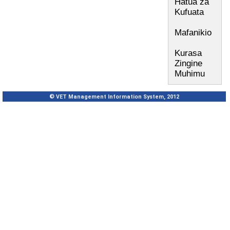
Hatua za
Kufuata
Mafanikio
Kurasa
Zingine
Muhimu
© VET Management Information System, 2012