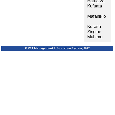
Hatua za
Kufuata
Mafanikio
Kurasa
Zingine
Muhimu
© VET Management Information System, 2012