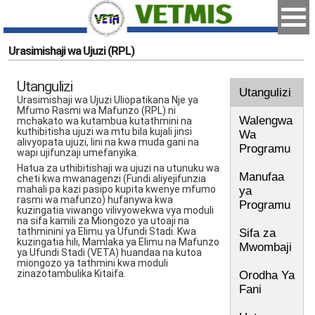
Urasimishaji wa Ujuzi (RPL)
Utangulizi
Utangulizi
Urasimishaji wa Ujuzi Uliopatikana Nje ya
Mfumo Rasmi wa Mafunzo (RPL) ni
Walengwa
mchakato wa kutambua kutathmini na
kuthibitisha ujuzi wa mtu bila kujali jinsi
Wa
alivyopata ujuzi, lini na kwa muda gani na
Programu
wapi ujifunzaji umefanyika.
Hatua za uthibitishaji wa ujuzi na utunuku wa
Manufaa
cheti kwa mwanagenzi (Fundi aliyejifunzia
mahali pa kazi pasipo kupita kwenye mfumo
ya
rasmi wa mafunzo) hufanywa kwa
Programu
kuzingatia viwango vilivyowekwa vya moduli
na sifa kamili za Miongozo ya utoaji na
tathminini ya Elimu ya Ufundi Stadi. Kwa
Sifa za
kuzingatia hili, Mamlaka ya Elimu na Mafunzo
Mwombaji
ya Ufundi Stadi (VETA) huandaa na kutoa
miongozo ya tathmini kwa moduli
zinazotambulika Kitaifa.
Orodha Ya
Fani