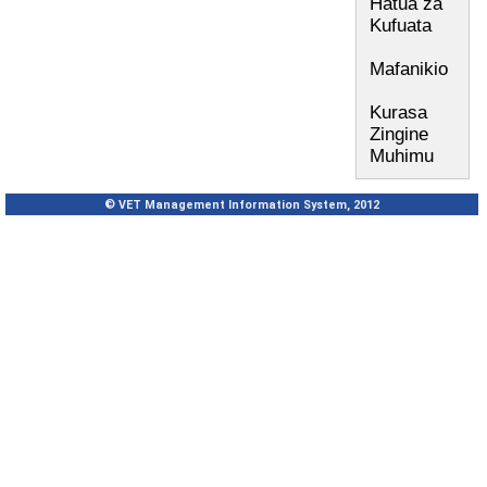
Hatua za
Kufuata
Mafanikio
Kurasa
Zingine
Muhimu
© VET Management Information System, 2012