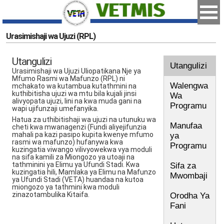
Urasimishaji wa Ujuzi (RPL)
Utangulizi
Utangulizi
Urasimishaji wa Ujuzi Uliopatikana Nje ya
Mfumo Rasmi wa Mafunzo (RPL) ni
Walengwa
mchakato wa kutambua kutathmini na
kuthibitisha ujuzi wa mtu bila kujali jinsi
Wa
alivyopata ujuzi, lini na kwa muda gani na
Programu
wapi ujifunzaji umefanyika.
Hatua za uthibitishaji wa ujuzi na utunuku wa
Manufaa
cheti kwa mwanagenzi (Fundi aliyejifunzia
mahali pa kazi pasipo kupita kwenye mfumo
ya
rasmi wa mafunzo) hufanywa kwa
Programu
kuzingatia viwango vilivyowekwa vya moduli
na sifa kamili za Miongozo ya utoaji na
tathminini ya Elimu ya Ufundi Stadi. Kwa
Sifa za
kuzingatia hili, Mamlaka ya Elimu na Mafunzo
Mwombaji
ya Ufundi Stadi (VETA) huandaa na kutoa
miongozo ya tathmini kwa moduli
zinazotambulika Kitaifa.
Orodha Ya
Fani