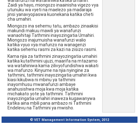
wanafunzi na watahiniwa katika umahiri.
Zaidi ya hayo, miongozo inaainisha vigezo vya
utunuku wa vyeti na maelezo ya madaraja
jinsi yanavyopaswa kuonekana katika cheti
cha umahiri.
Miongozo ina sehemu tatu, ambazo zinaakisi
makundi makuu mawili ya wanafunzi
wanaohitaji Tathmini inayozingatia Umahiri.
Miongozo inajumuisha wanafunzi walio
katika vyuo vya mafunzo na wanagenzi
katika sehemu rasmi za kazi na zisizo rasmi.
Kama njia za tathmini zinayozingatia umahiri
katika kutathmini ujuzi, maarifa na mtazamo
wa watahiniwa kama zilivyofundishwa wakati
wa mafunzo. Kinyume na njia nyingine za
tathmini, tathmini inayozingatia umahiri kwa
kiasi kikubwa ni mbinu ya tathmini
inayomhusu mwanafunzi ambaye
anahusishwa moja kwa moja katika
michakato yote ya tathmini. Tathmini
inayozingatia umahiri inaweza kugawanywa
katika aina mbili pana ambazo ni Tathmini
Endelevu na Tathmini ya mwisho.
© VET Management Information System, 2012