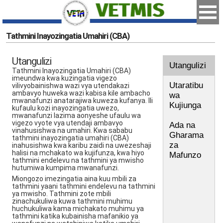
Tathmini Inayozingatia Umahiri (CBA)
Utangulizi
Utangulizi
Tathmini Inayozingatia Umahiri (CBA)
imeundwa kwa kuzingatia vigezo
Utaratibu
vilivyobainishwa wazi vya utendakazi
ambavyo huweka wazi kabisa kile ambacho
wa
mwanafunzi anatarajiwa kuweza kufanya. Ili
Kujiunga
kufaulu kozi inayozingatia uwezo,
mwanafunzi lazima aonyeshe ufaulu wa
vigezo vyote vya utendaji ambavyo
Ada na
vinahusishwa na umahiri. Kwa sababu
Gharama
tathmini inayozingatia umahiri (CBA)
za
inahusishwa kwa karibu zaidi na uwezeshaji
halisi na mchakato wa kujifunza, kwa hiyo
Mafunzo
tathmini endelevu na tathmini ya mwisho
hutumiwa kumpima mwanafunzi.
Miongozo imezingatia aina kuu mbili za
tathmini yaani tathmini endelevu na tathmini
ya mwisho. Tathmini zote mbili
zinachukuliwa kuwa tathmini muhimu
huchukuliwa kama michakato muhimu ya
tathmini katika kubainisha mafanikio ya