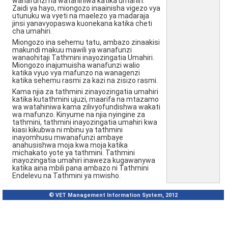
wanafunzi na watahiniwa katika umahiri.
Zaidi ya hayo, miongozo inaainisha vigezo vya
utunuku wa vyeti na maelezo ya madaraja
jinsi yanavyopaswa kuonekana katika cheti
cha umahiri.
Miongozo ina sehemu tatu, ambazo zinaakisi
makundi makuu mawili ya wanafunzi
wanaohitaji Tathmini inayozingatia Umahiri.
Miongozo inajumuisha wanafunzi walio
katika vyuo vya mafunzo na wanagenzi
katika sehemu rasmi za kazi na zisizo rasmi.
Kama njia za tathmini zinayozingatia umahiri
katika kutathmini ujuzi, maarifa na mtazamo
wa watahiniwa kama zilivyofundishwa wakati
wa mafunzo. Kinyume na njia nyingine za
tathmini, tathmini inayozingatia umahiri kwa
kiasi kikubwa ni mbinu ya tathmini
inayomhusu mwanafunzi ambaye
anahusishwa moja kwa moja katika
michakato yote ya tathmini. Tathmini
inayozingatia umahiri inaweza kugawanywa
katika aina mbili pana ambazo ni Tathmini
Endelevu na Tathmini ya mwisho.
© VET Management Information System, 2012