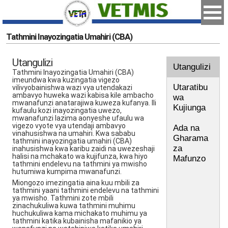
Tathmini Inayozingatia Umahiri (CBA)
Utangulizi
Utangulizi
Tathmini Inayozingatia Umahiri (CBA)
imeundwa kwa kuzingatia vigezo
Utaratibu
vilivyobainishwa wazi vya utendakazi
ambavyo huweka wazi kabisa kile ambacho
wa
mwanafunzi anatarajiwa kuweza kufanya. Ili
Kujiunga
kufaulu kozi inayozingatia uwezo,
mwanafunzi lazima aonyeshe ufaulu wa
vigezo vyote vya utendaji ambavyo
Ada na
vinahusishwa na umahiri. Kwa sababu
Gharama
tathmini inayozingatia umahiri (CBA)
za
inahusishwa kwa karibu zaidi na uwezeshaji
halisi na mchakato wa kujifunza, kwa hiyo
Mafunzo
tathmini endelevu na tathmini ya mwisho
hutumiwa kumpima mwanafunzi.
Miongozo imezingatia aina kuu mbili za
tathmini yaani tathmini endelevu na tathmini
ya mwisho. Tathmini zote mbili
zinachukuliwa kuwa tathmini muhimu
huchukuliwa kama michakato muhimu ya
tathmini katika kubainisha mafanikio ya