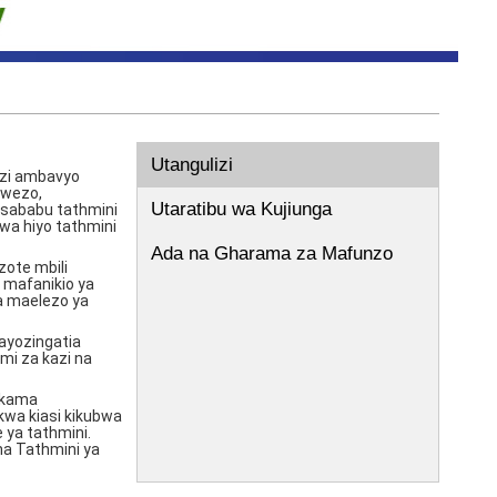
Utangulizi
azi ambavyo
uwezo,
Utaratibu wa Kujiunga
 sababu tathmini
kwa hiyo tathmini
Ada na Gharama za Mafunzo
zote mbili
 mafanikio ya
na maelezo ya
ayozingatia
mi za kazi na
a kama
kwa kiasi kikubwa
ya tathmini.
na Tathmini ya