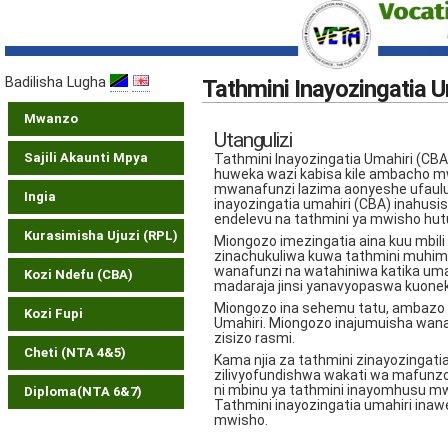
Badilisha Lugha
Tathmini Inayozingatia U
Mwanzo
Utangulizi
Sajili Akaunti Mpya
Tathmini Inayozingatia Umahiri (CB
huweka wazi kabisa kile ambacho mwa
mwanafunzi lazima aonyeshe ufaulu 
Ingia
inayozingatia umahiri (CBA) inahusis
endelevu na tathmini ya mwisho h
Kurasimisha Ujuzi (RPL)
Miongozo imezingatia aina kuu mbili
zinachukuliwa kuwa tathmini muhim
wanafunzi na watahiniwa katika umah
Kozi Ndefu (CBA)
madaraja jinsi yanavyopaswa kuoneka
Miongozo ina sehemu tatu, ambazo z
Kozi Fupi
Umahiri. Miongozo inajumuisha wana
zisizo rasmi.
Cheti (NTA 4&5)
Kama njia za tathmini zinayozingati
zilivyofundishwa wakati wa mafunzo. 
ni mbinu ya tathmini inayomhusu m
Diploma(NTA 6&7)
Tathmini inayozingatia umahiri ina
mwisho.