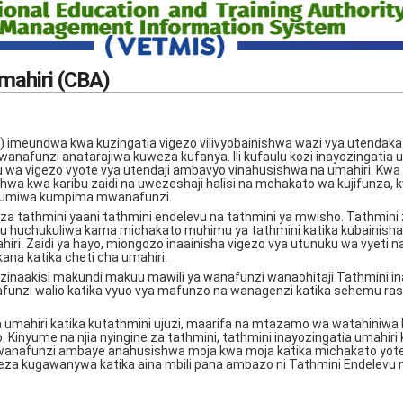
mahiri (CBA)
A) imeundwa kwa kuzingatia vigezo vilivyobainishwa wazi vya utendak
nafunzi anatarajiwa kuweza kufanya. Ili kufaulu kozi inayozingatia 
wa vigezo vyote vya utendaji ambavyo vinahusishwa na umahiri. Kwa
hwa kwa karibu zaidi na uwezeshaji halisi na mchakato wa kujifunza, 
utumiwa kumpima mwanafunzi.
 za tathmini yaani tathmini endelevu na tathmini ya mwisho. Tathmini 
u huchukuliwa kama michakato muhimu ya tathmini katika kubainisha
iri. Zaidi ya hayo, miongozo inaainisha vigezo vya utunuku wa vyeti 
na katika cheti cha umahiri.
inaakisi makundi makuu mawili ya wanafunzi wanaohitaji Tathmini in
funzi walio katika vyuo vya mafunzo na wanagenzi katika sehemu ras
a umahiri katika kutathmini ujuzi, maarifa na mtazamo wa watahiniw
Kinyume na njia nyingine za tathmini, tathmini inayozingatia umahiri 
wanafunzi ambaye anahusishwa moja kwa moja katika michakato yote 
weza kugawanywa katika aina mbili pana ambazo ni Tathmini Endelevu 