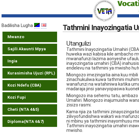
Badilisha Lugha
Tathmini Inayozingatia U
Mwanzo
Utangulizi
Sajili Akaunti Mpya
Tathmini Inayozingatia Umahiri (CB
huweka wazi kabisa kile ambacho mwa
mwanafunzi lazima aonyeshe ufaulu 
Ingia
inayozingatia umahiri (CBA) inahusis
endelevu na tathmini ya mwisho h
Kurasimisha Ujuzi (RPL)
Miongozo imezingatia aina kuu mbili
zinachukuliwa kuwa tathmini muhim
wanafunzi na watahiniwa katika umah
Kozi Ndefu (CBA)
madaraja jinsi yanavyopaswa kuoneka
Miongozo ina sehemu tatu, ambazo z
Kozi Fupi
Umahiri. Miongozo inajumuisha wana
zisizo rasmi.
Cheti (NTA 4&5)
Kama njia za tathmini zinayozingati
zilivyofundishwa wakati wa mafunzo. 
ni mbinu ya tathmini inayomhusu m
Diploma(NTA 6&7)
Tathmini inayozingatia umahiri ina
mwisho.