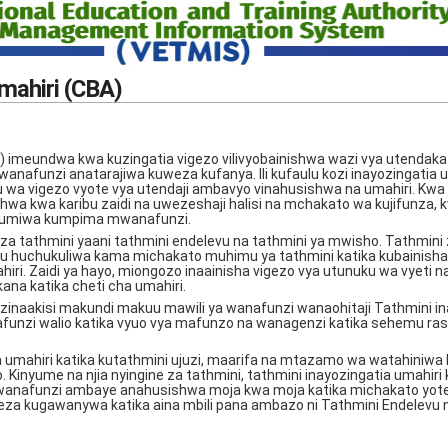
mahiri (CBA)
A) imeundwa kwa kuzingatia vigezo vilivyobainishwa wazi vya utendak
nafunzi anatarajiwa kuweza kufanya. Ili kufaulu kozi inayozingatia 
wa vigezo vyote vya utendaji ambavyo vinahusishwa na umahiri. Kwa
hwa kwa karibu zaidi na uwezeshaji halisi na mchakato wa kujifunza, 
utumiwa kumpima mwanafunzi.
 za tathmini yaani tathmini endelevu na tathmini ya mwisho. Tathmini 
u huchukuliwa kama michakato muhimu ya tathmini katika kubainisha
iri. Zaidi ya hayo, miongozo inaainisha vigezo vya utunuku wa vyeti 
na katika cheti cha umahiri.
inaakisi makundi makuu mawili ya wanafunzi wanaohitaji Tathmini in
funzi walio katika vyuo vya mafunzo na wanagenzi katika sehemu ras
a umahiri katika kutathmini ujuzi, maarifa na mtazamo wa watahiniw
Kinyume na njia nyingine za tathmini, tathmini inayozingatia umahiri 
wanafunzi ambaye anahusishwa moja kwa moja katika michakato yote 
weza kugawanywa katika aina mbili pana ambazo ni Tathmini Endelevu 