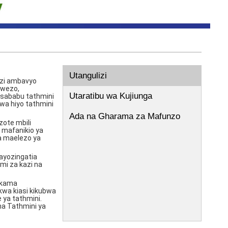
Utangulizi
azi ambavyo
uwezo,
Utaratibu wa Kujiunga
 sababu tathmini
kwa hiyo tathmini
Ada na Gharama za Mafunzo
zote mbili
 mafanikio ya
na maelezo ya
ayozingatia
mi za kazi na
a kama
kwa kiasi kikubwa
ya tathmini.
na Tathmini ya