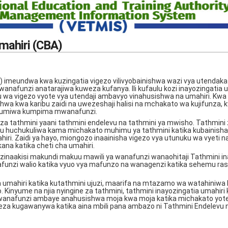
mahiri (CBA)
A) imeundwa kwa kuzingatia vigezo vilivyobainishwa wazi vya utendak
nafunzi anatarajiwa kuweza kufanya. Ili kufaulu kozi inayozingatia 
wa vigezo vyote vya utendaji ambavyo vinahusishwa na umahiri. Kwa
hwa kwa karibu zaidi na uwezeshaji halisi na mchakato wa kujifunza, 
utumiwa kumpima mwanafunzi.
 za tathmini yaani tathmini endelevu na tathmini ya mwisho. Tathmini 
u huchukuliwa kama michakato muhimu ya tathmini katika kubainisha
iri. Zaidi ya hayo, miongozo inaainisha vigezo vya utunuku wa vyeti 
na katika cheti cha umahiri.
inaakisi makundi makuu mawili ya wanafunzi wanaohitaji Tathmini in
funzi walio katika vyuo vya mafunzo na wanagenzi katika sehemu ras
a umahiri katika kutathmini ujuzi, maarifa na mtazamo wa watahiniw
Kinyume na njia nyingine za tathmini, tathmini inayozingatia umahiri 
wanafunzi ambaye anahusishwa moja kwa moja katika michakato yote 
weza kugawanywa katika aina mbili pana ambazo ni Tathmini Endelevu 