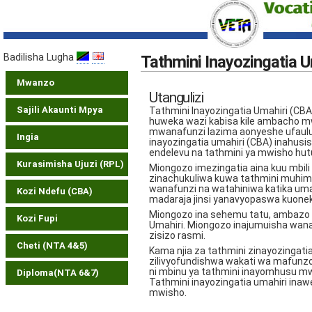
Badilisha Lugha
Tathmini Inayozingatia U
Mwanzo
Utangulizi
Sajili Akaunti Mpya
Tathmini Inayozingatia Umahiri (CB
huweka wazi kabisa kile ambacho mwa
mwanafunzi lazima aonyeshe ufaulu 
Ingia
inayozingatia umahiri (CBA) inahusis
endelevu na tathmini ya mwisho h
Kurasimisha Ujuzi (RPL)
Miongozo imezingatia aina kuu mbili
zinachukuliwa kuwa tathmini muhim
wanafunzi na watahiniwa katika umah
Kozi Ndefu (CBA)
madaraja jinsi yanavyopaswa kuoneka
Miongozo ina sehemu tatu, ambazo z
Kozi Fupi
Umahiri. Miongozo inajumuisha wana
zisizo rasmi.
Cheti (NTA 4&5)
Kama njia za tathmini zinayozingati
zilivyofundishwa wakati wa mafunzo. 
ni mbinu ya tathmini inayomhusu m
Diploma(NTA 6&7)
Tathmini inayozingatia umahiri ina
mwisho.