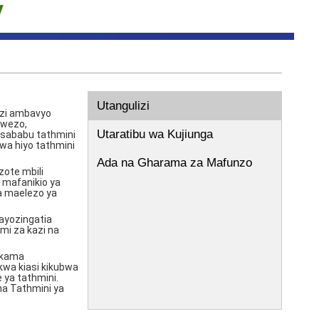
Utangulizi
azi ambavyo
uwezo,
Utaratibu wa Kujiunga
 sababu tathmini
kwa hiyo tathmini
Ada na Gharama za Mafunzo
zote mbili
 mafanikio ya
na maelezo ya
ayozingatia
mi za kazi na
a kama
kwa kiasi kikubwa
ya tathmini.
na Tathmini ya