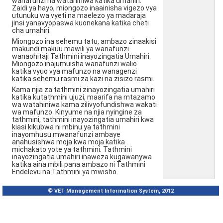
wanafunzi na watahiniwa katika umahiri.
Zaidi ya hayo, miongozo inaainisha vigezo vya
utunuku wa vyeti na maelezo ya madaraja
jinsi yanavyopaswa kuonekana katika cheti
cha umahiri.
Miongozo ina sehemu tatu, ambazo zinaakisi
makundi makuu mawili ya wanafunzi
wanaohitaji Tathmini inayozingatia Umahiri.
Miongozo inajumuisha wanafunzi walio
katika vyuo vya mafunzo na wanagenzi
katika sehemu rasmi za kazi na zisizo rasmi.
Kama njia za tathmini zinayozingatia umahiri
katika kutathmini ujuzi, maarifa na mtazamo
wa watahiniwa kama zilivyofundishwa wakati
wa mafunzo. Kinyume na njia nyingine za
tathmini, tathmini inayozingatia umahiri kwa
kiasi kikubwa ni mbinu ya tathmini
inayomhusu mwanafunzi ambaye
anahusishwa moja kwa moja katika
michakato yote ya tathmini. Tathmini
inayozingatia umahiri inaweza kugawanywa
katika aina mbili pana ambazo ni Tathmini
Endelevu na Tathmini ya mwisho.
© VET Management Information System, 2012