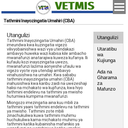
Tathmini Inayozingatia Umahiri (CBA)
Utangulizi
Utangulizi
Tathmini Inayozingatia Umahiri (CBA)
imeundwa kwa kuzingatia vigezo
Utaratibu
vilivyobainishwa wazi vya utendakazi
ambavyo huweka wazi kabisa kile ambacho
wa
mwanafunzi anatarajiwa kuweza kufanya. Ili
Kujiunga
kufaulu kozi inayozingatia uwezo,
mwanafunzi lazima aonyeshe ufaulu wa
vigezo vyote vya utendaji ambavyo
Ada na
vinahusishwa na umahiri. Kwa sababu
Gharama
tathmini inayozingatia umahiri (CBA)
za
inahusishwa kwa karibu zaidi na uwezeshaji
halisi na mchakato wa kujifunza, kwa hiyo
Mafunzo
tathmini endelevu na tathmini ya mwisho
hutumiwa kumpima mwanafunzi.
Miongozo imezingatia aina kuu mbili za
tathmini yaani tathmini endelevu na tathmini
ya mwisho. Tathmini zote mbili
zinachukuliwa kuwa tathmini muhimu
huchukuliwa kama michakato muhimu ya
tathmini katika kubainisha mafanikio ya