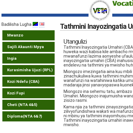
Badilisha Lugha
Tathmini Inayozingatia U
Mwanzo
Utangulizi
Sajili Akaunti Mpya
Tathmini Inayozingatia Umahiri (CB
huweka wazi kabisa kile ambacho mwa
mwanafunzi lazima aonyeshe ufaulu 
Ingia
inayozingatia umahiri (CBA) inahusis
endelevu na tathmini ya mwisho h
Kurasimisha Ujuzi (RPL)
Miongozo imezingatia aina kuu mbili
zinachukuliwa kuwa tathmini muhim
wanafunzi na watahiniwa katika umah
Kozi Ndefu (CBA)
madaraja jinsi yanavyopaswa kuoneka
Miongozo ina sehemu tatu, ambazo z
Kozi Fupi
Umahiri. Miongozo inajumuisha wana
zisizo rasmi.
Cheti (NTA 4&5)
Kama njia za tathmini zinayozingati
zilivyofundishwa wakati wa mafunzo. 
ni mbinu ya tathmini inayomhusu m
Diploma(NTA 6&7)
Tathmini inayozingatia umahiri ina
mwisho.