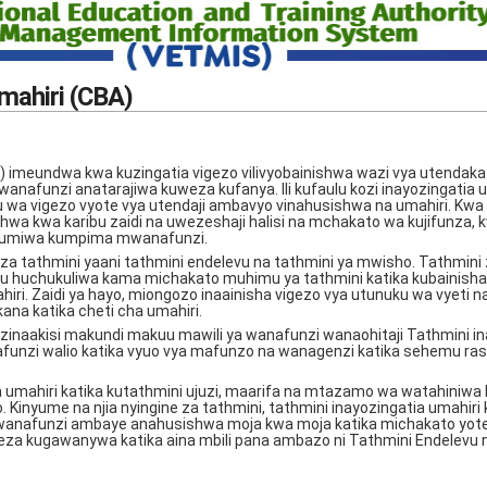
mahiri (CBA)
A) imeundwa kwa kuzingatia vigezo vilivyobainishwa wazi vya utendak
nafunzi anatarajiwa kuweza kufanya. Ili kufaulu kozi inayozingatia 
wa vigezo vyote vya utendaji ambavyo vinahusishwa na umahiri. Kwa
hwa kwa karibu zaidi na uwezeshaji halisi na mchakato wa kujifunza, 
utumiwa kumpima mwanafunzi.
 za tathmini yaani tathmini endelevu na tathmini ya mwisho. Tathmini 
u huchukuliwa kama michakato muhimu ya tathmini katika kubainisha
iri. Zaidi ya hayo, miongozo inaainisha vigezo vya utunuku wa vyeti 
na katika cheti cha umahiri.
inaakisi makundi makuu mawili ya wanafunzi wanaohitaji Tathmini in
funzi walio katika vyuo vya mafunzo na wanagenzi katika sehemu ras
a umahiri katika kutathmini ujuzi, maarifa na mtazamo wa watahiniw
Kinyume na njia nyingine za tathmini, tathmini inayozingatia umahiri 
wanafunzi ambaye anahusishwa moja kwa moja katika michakato yote 
weza kugawanywa katika aina mbili pana ambazo ni Tathmini Endelevu 