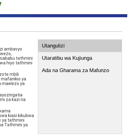
Utangulizi
azi ambavyo
uwezo,
Utaratibu wa Kujiunga
 sababu tathmini
kwa hiyo tathmini
Ada na Gharama za Mafunzo
zote mbili
 mafanikio ya
na maelezo ya
ayozingatia
mi za kazi na
a kama
kwa kiasi kikubwa
ya tathmini.
na Tathmini ya