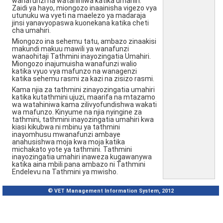
wanafunzi na watahiniwa katika umahiri.
Zaidi ya hayo, miongozo inaainisha vigezo vya
utunuku wa vyeti na maelezo ya madaraja
jinsi yanavyopaswa kuonekana katika cheti
cha umahiri.
Miongozo ina sehemu tatu, ambazo zinaakisi
makundi makuu mawili ya wanafunzi
wanaohitaji Tathmini inayozingatia Umahiri.
Miongozo inajumuisha wanafunzi walio
katika vyuo vya mafunzo na wanagenzi
katika sehemu rasmi za kazi na zisizo rasmi.
Kama njia za tathmini zinayozingatia umahiri
katika kutathmini ujuzi, maarifa na mtazamo
wa watahiniwa kama zilivyofundishwa wakati
wa mafunzo. Kinyume na njia nyingine za
tathmini, tathmini inayozingatia umahiri kwa
kiasi kikubwa ni mbinu ya tathmini
inayomhusu mwanafunzi ambaye
anahusishwa moja kwa moja katika
michakato yote ya tathmini. Tathmini
inayozingatia umahiri inaweza kugawanywa
katika aina mbili pana ambazo ni Tathmini
Endelevu na Tathmini ya mwisho.
© VET Management Information System, 2012