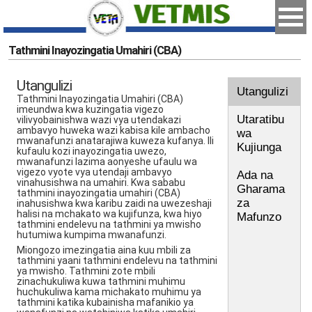
Tathmini Inayozingatia Umahiri (CBA)
Utangulizi
Utangulizi
Tathmini Inayozingatia Umahiri (CBA)
imeundwa kwa kuzingatia vigezo
Utaratibu
vilivyobainishwa wazi vya utendakazi
ambavyo huweka wazi kabisa kile ambacho
wa
mwanafunzi anatarajiwa kuweza kufanya. Ili
Kujiunga
kufaulu kozi inayozingatia uwezo,
mwanafunzi lazima aonyeshe ufaulu wa
vigezo vyote vya utendaji ambavyo
Ada na
vinahusishwa na umahiri. Kwa sababu
Gharama
tathmini inayozingatia umahiri (CBA)
za
inahusishwa kwa karibu zaidi na uwezeshaji
halisi na mchakato wa kujifunza, kwa hiyo
Mafunzo
tathmini endelevu na tathmini ya mwisho
hutumiwa kumpima mwanafunzi.
Miongozo imezingatia aina kuu mbili za
tathmini yaani tathmini endelevu na tathmini
ya mwisho. Tathmini zote mbili
zinachukuliwa kuwa tathmini muhimu
huchukuliwa kama michakato muhimu ya
tathmini katika kubainisha mafanikio ya