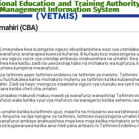
mahiri (CBA)
A) imeundwa kwa kuzingatia vigezo vilivyobainishwa wazi vya utendak
nafunzi anatarajiwa kuweza kufanya. Ili kufaulu kozi inayozingatia 
wa vigezo vyote vya utendaji ambavyo vinahusishwa na umahiri. Kwa
hwa kwa karibu zaidi na uwezeshaji halisi na mchakato wa kujifunza, 
utumiwa kumpima mwanafunzi.
 za tathmini yaani tathmini endelevu na tathmini ya mwisho. Tathmini 
u huchukuliwa kama michakato muhimu ya tathmini katika kubainisha
iri. Zaidi ya hayo, miongozo inaainisha vigezo vya utunuku wa vyeti 
na katika cheti cha umahiri.
inaakisi makundi makuu mawili ya wanafunzi wanaohitaji Tathmini in
funzi walio katika vyuo vya mafunzo na wanagenzi katika sehemu ras
a umahiri katika kutathmini ujuzi, maarifa na mtazamo wa watahiniw
Kinyume na njia nyingine za tathmini, tathmini inayozingatia umahiri 
wanafunzi ambaye anahusishwa moja kwa moja katika michakato yote 
weza kugawanywa katika aina mbili pana ambazo ni Tathmini Endelevu 