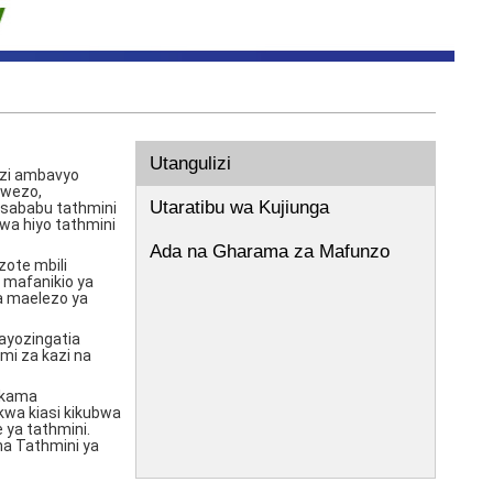
Utangulizi
azi ambavyo
uwezo,
Utaratibu wa Kujiunga
 sababu tathmini
kwa hiyo tathmini
Ada na Gharama za Mafunzo
zote mbili
 mafanikio ya
na maelezo ya
ayozingatia
mi za kazi na
a kama
kwa kiasi kikubwa
ya tathmini.
na Tathmini ya