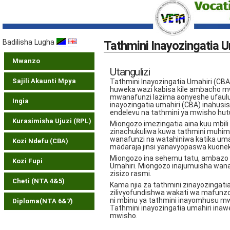
Badilisha Lugha
Tathmini Inayozingatia U
Mwanzo
Utangulizi
Sajili Akaunti Mpya
Tathmini Inayozingatia Umahiri (CB
huweka wazi kabisa kile ambacho mwa
mwanafunzi lazima aonyeshe ufaulu 
Ingia
inayozingatia umahiri (CBA) inahusis
endelevu na tathmini ya mwisho h
Kurasimisha Ujuzi (RPL)
Miongozo imezingatia aina kuu mbili
zinachukuliwa kuwa tathmini muhim
wanafunzi na watahiniwa katika umah
Kozi Ndefu (CBA)
madaraja jinsi yanavyopaswa kuoneka
Miongozo ina sehemu tatu, ambazo z
Kozi Fupi
Umahiri. Miongozo inajumuisha wana
zisizo rasmi.
Cheti (NTA 4&5)
Kama njia za tathmini zinayozingati
zilivyofundishwa wakati wa mafunzo. 
ni mbinu ya tathmini inayomhusu m
Diploma(NTA 6&7)
Tathmini inayozingatia umahiri ina
mwisho.