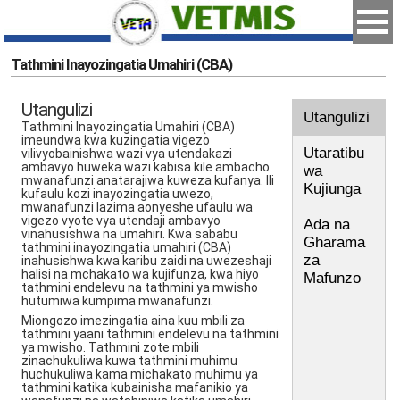
Tathmini Inayozingatia Umahiri (CBA)
Utangulizi
Utangulizi
Tathmini Inayozingatia Umahiri (CBA)
imeundwa kwa kuzingatia vigezo
Utaratibu
vilivyobainishwa wazi vya utendakazi
ambavyo huweka wazi kabisa kile ambacho
wa
mwanafunzi anatarajiwa kuweza kufanya. Ili
Kujiunga
kufaulu kozi inayozingatia uwezo,
mwanafunzi lazima aonyeshe ufaulu wa
vigezo vyote vya utendaji ambavyo
Ada na
vinahusishwa na umahiri. Kwa sababu
Gharama
tathmini inayozingatia umahiri (CBA)
za
inahusishwa kwa karibu zaidi na uwezeshaji
halisi na mchakato wa kujifunza, kwa hiyo
Mafunzo
tathmini endelevu na tathmini ya mwisho
hutumiwa kumpima mwanafunzi.
Miongozo imezingatia aina kuu mbili za
tathmini yaani tathmini endelevu na tathmini
ya mwisho. Tathmini zote mbili
zinachukuliwa kuwa tathmini muhimu
huchukuliwa kama michakato muhimu ya
tathmini katika kubainisha mafanikio ya