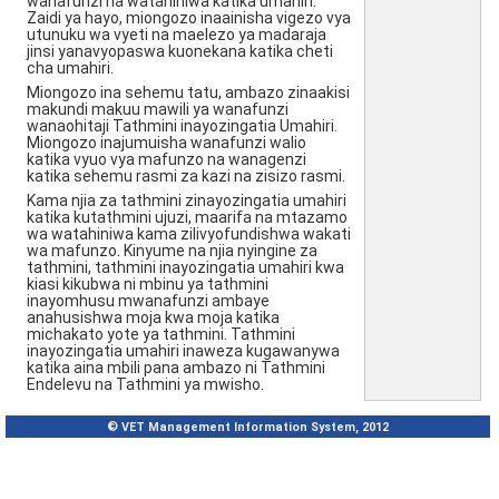
wanafunzi na watahiniwa katika umahiri.
Zaidi ya hayo, miongozo inaainisha vigezo vya
utunuku wa vyeti na maelezo ya madaraja
jinsi yanavyopaswa kuonekana katika cheti
cha umahiri.
Miongozo ina sehemu tatu, ambazo zinaakisi
makundi makuu mawili ya wanafunzi
wanaohitaji Tathmini inayozingatia Umahiri.
Miongozo inajumuisha wanafunzi walio
katika vyuo vya mafunzo na wanagenzi
katika sehemu rasmi za kazi na zisizo rasmi.
Kama njia za tathmini zinayozingatia umahiri
katika kutathmini ujuzi, maarifa na mtazamo
wa watahiniwa kama zilivyofundishwa wakati
wa mafunzo. Kinyume na njia nyingine za
tathmini, tathmini inayozingatia umahiri kwa
kiasi kikubwa ni mbinu ya tathmini
inayomhusu mwanafunzi ambaye
anahusishwa moja kwa moja katika
michakato yote ya tathmini. Tathmini
inayozingatia umahiri inaweza kugawanywa
katika aina mbili pana ambazo ni Tathmini
Endelevu na Tathmini ya mwisho.
© VET Management Information System, 2012