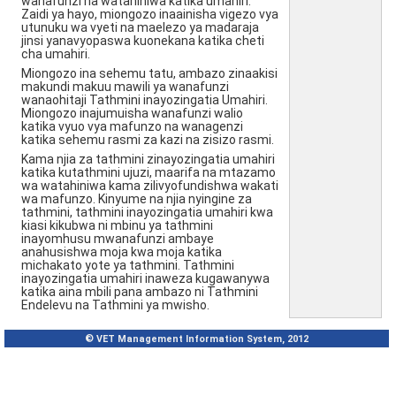
wanafunzi na watahiniwa katika umahiri.
Zaidi ya hayo, miongozo inaainisha vigezo vya
utunuku wa vyeti na maelezo ya madaraja
jinsi yanavyopaswa kuonekana katika cheti
cha umahiri.
Miongozo ina sehemu tatu, ambazo zinaakisi
makundi makuu mawili ya wanafunzi
wanaohitaji Tathmini inayozingatia Umahiri.
Miongozo inajumuisha wanafunzi walio
katika vyuo vya mafunzo na wanagenzi
katika sehemu rasmi za kazi na zisizo rasmi.
Kama njia za tathmini zinayozingatia umahiri
katika kutathmini ujuzi, maarifa na mtazamo
wa watahiniwa kama zilivyofundishwa wakati
wa mafunzo. Kinyume na njia nyingine za
tathmini, tathmini inayozingatia umahiri kwa
kiasi kikubwa ni mbinu ya tathmini
inayomhusu mwanafunzi ambaye
anahusishwa moja kwa moja katika
michakato yote ya tathmini. Tathmini
inayozingatia umahiri inaweza kugawanywa
katika aina mbili pana ambazo ni Tathmini
Endelevu na Tathmini ya mwisho.
© VET Management Information System, 2012