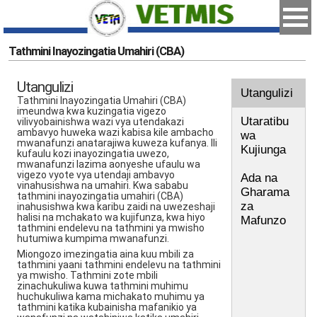
Tathmini Inayozingatia Umahiri (CBA)
Utangulizi
Utangulizi
Tathmini Inayozingatia Umahiri (CBA)
imeundwa kwa kuzingatia vigezo
Utaratibu
vilivyobainishwa wazi vya utendakazi
ambavyo huweka wazi kabisa kile ambacho
wa
mwanafunzi anatarajiwa kuweza kufanya. Ili
Kujiunga
kufaulu kozi inayozingatia uwezo,
mwanafunzi lazima aonyeshe ufaulu wa
vigezo vyote vya utendaji ambavyo
Ada na
vinahusishwa na umahiri. Kwa sababu
Gharama
tathmini inayozingatia umahiri (CBA)
za
inahusishwa kwa karibu zaidi na uwezeshaji
halisi na mchakato wa kujifunza, kwa hiyo
Mafunzo
tathmini endelevu na tathmini ya mwisho
hutumiwa kumpima mwanafunzi.
Miongozo imezingatia aina kuu mbili za
tathmini yaani tathmini endelevu na tathmini
ya mwisho. Tathmini zote mbili
zinachukuliwa kuwa tathmini muhimu
huchukuliwa kama michakato muhimu ya
tathmini katika kubainisha mafanikio ya