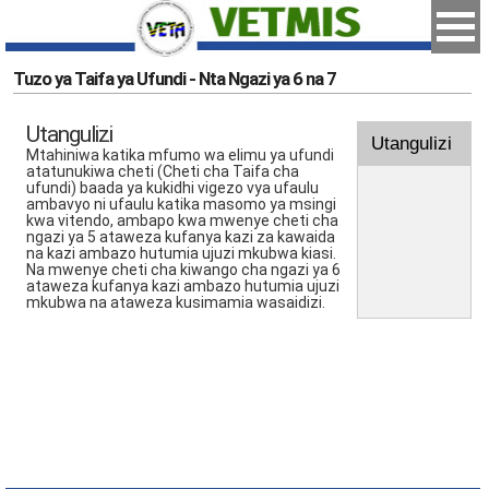
Tuzo ya Taifa ya Ufundi - Nta Ngazi ya 6 na 7
Utangulizi
Utangulizi
Mtahiniwa katika mfumo wa elimu ya ufundi
atatunukiwa cheti (Cheti cha Taifa cha
ufundi) baada ya kukidhi vigezo vya ufaulu
ambavyo ni ufaulu katika masomo ya msingi
kwa vitendo, ambapo kwa mwenye cheti cha
ngazi ya 5 ataweza kufanya kazi za kawaida
na kazi ambazo hutumia ujuzi mkubwa kiasi.
Na mwenye cheti cha kiwango cha ngazi ya 6
ataweza kufanya kazi ambazo hutumia ujuzi
mkubwa na ataweza kusimamia wasaidizi.