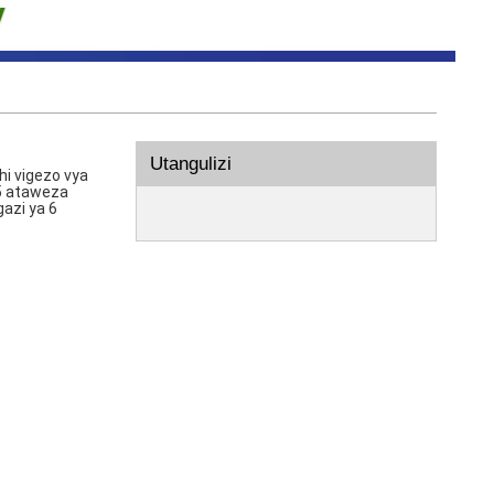
Utangulizi
hi vigezo vya
5 ataweza
azi ya 6