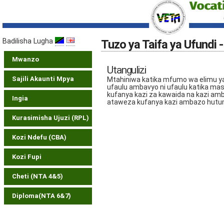
Badilisha Lugha
Tuzo ya Taifa ya Ufundi -
Mwanzo
Utangulizi
Sajili Akaunti Mpya
Mtahiniwa katika mfumo wa elimu ya 
ufaulu ambavyo ni ufaulu katika ma
kufanya kazi za kawaida na kazi am
Ingia
ataweza kufanya kazi ambazo hutum
Kurasimisha Ujuzi (RPL)
Kozi Ndefu (CBA)
Kozi Fupi
Cheti (NTA 4&5)
Diploma(NTA 6&7)