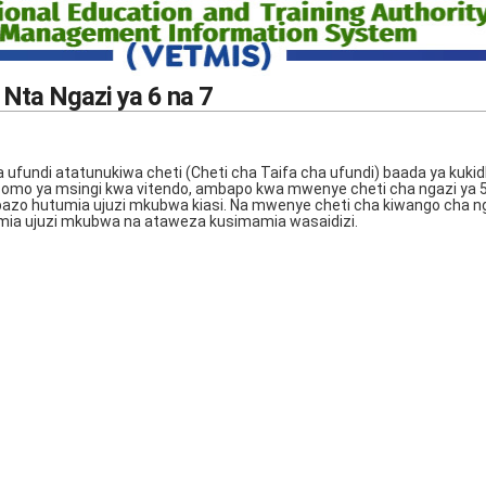
 Nta Ngazi ya 6 na 7
ufundi atatunukiwa cheti (Cheti cha Taifa cha ufundi) baada ya kukid
somo ya msingi kwa vitendo, ambapo kwa mwenye cheti cha ngazi ya 
bazo hutumia ujuzi mkubwa kiasi. Na mwenye cheti cha kiwango cha ng
ia ujuzi mkubwa na ataweza kusimamia wasaidizi.