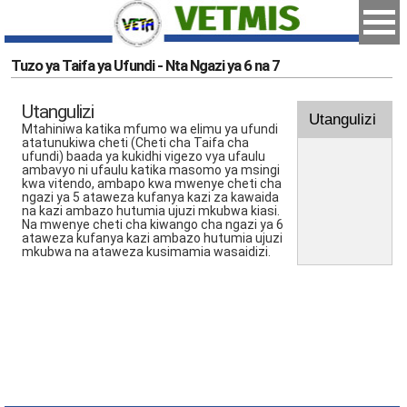
Tuzo ya Taifa ya Ufundi - Nta Ngazi ya 6 na 7
Utangulizi
Utangulizi
Mtahiniwa katika mfumo wa elimu ya ufundi
atatunukiwa cheti (Cheti cha Taifa cha
ufundi) baada ya kukidhi vigezo vya ufaulu
ambavyo ni ufaulu katika masomo ya msingi
kwa vitendo, ambapo kwa mwenye cheti cha
ngazi ya 5 ataweza kufanya kazi za kawaida
na kazi ambazo hutumia ujuzi mkubwa kiasi.
Na mwenye cheti cha kiwango cha ngazi ya 6
ataweza kufanya kazi ambazo hutumia ujuzi
mkubwa na ataweza kusimamia wasaidizi.