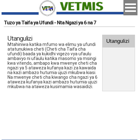
Tuzo ya Taifa ya Ufundi - Nta Ngazi ya 6 na 7
Utangulizi
Utangulizi
Mtahiniwa katika mfumo wa elimu ya ufundi
atatunukiwa cheti (Cheti cha Taifa cha
ufundi) baada ya kukidhi vigezo vya ufaulu
ambavyo ni ufaulu katika masomo ya msingi
kwa vitendo, ambapo kwa mwenye cheti cha
ngazi ya 5 ataweza kufanya kazi za kawaida
na kazi ambazo hutumia ujuzi mkubwa kiasi.
Na mwenye cheti cha kiwango cha ngazi ya 6
ataweza kufanya kazi ambazo hutumia ujuzi
mkubwa na ataweza kusimamia wasaidizi.