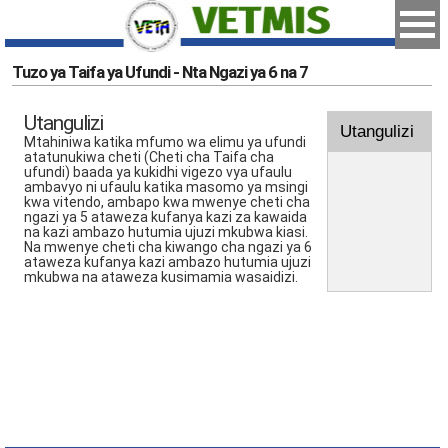
Tuzo ya Taifa ya Ufundi - Nta Ngazi ya 6 na 7
Utangulizi
Utangulizi
Mtahiniwa katika mfumo wa elimu ya ufundi
atatunukiwa cheti (Cheti cha Taifa cha
ufundi) baada ya kukidhi vigezo vya ufaulu
ambavyo ni ufaulu katika masomo ya msingi
kwa vitendo, ambapo kwa mwenye cheti cha
ngazi ya 5 ataweza kufanya kazi za kawaida
na kazi ambazo hutumia ujuzi mkubwa kiasi.
Na mwenye cheti cha kiwango cha ngazi ya 6
ataweza kufanya kazi ambazo hutumia ujuzi
mkubwa na ataweza kusimamia wasaidizi.