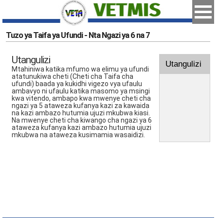
Tuzo ya Taifa ya Ufundi - Nta Ngazi ya 6 na 7
Utangulizi
Utangulizi
Mtahiniwa katika mfumo wa elimu ya ufundi
atatunukiwa cheti (Cheti cha Taifa cha
ufundi) baada ya kukidhi vigezo vya ufaulu
ambavyo ni ufaulu katika masomo ya msingi
kwa vitendo, ambapo kwa mwenye cheti cha
ngazi ya 5 ataweza kufanya kazi za kawaida
na kazi ambazo hutumia ujuzi mkubwa kiasi.
Na mwenye cheti cha kiwango cha ngazi ya 6
ataweza kufanya kazi ambazo hutumia ujuzi
mkubwa na ataweza kusimamia wasaidizi.