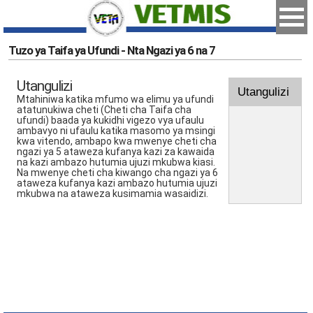
Tuzo ya Taifa ya Ufundi - Nta Ngazi ya 6 na 7
Utangulizi
Utangulizi
Mtahiniwa katika mfumo wa elimu ya ufundi
atatunukiwa cheti (Cheti cha Taifa cha
ufundi) baada ya kukidhi vigezo vya ufaulu
ambavyo ni ufaulu katika masomo ya msingi
kwa vitendo, ambapo kwa mwenye cheti cha
ngazi ya 5 ataweza kufanya kazi za kawaida
na kazi ambazo hutumia ujuzi mkubwa kiasi.
Na mwenye cheti cha kiwango cha ngazi ya 6
ataweza kufanya kazi ambazo hutumia ujuzi
mkubwa na ataweza kusimamia wasaidizi.