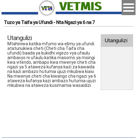
Tuzo ya Taifa ya Ufundi - Nta Ngazi ya 6 na 7
Utangulizi
Utangulizi
Mtahiniwa katika mfumo wa elimu ya ufundi
atatunukiwa cheti (Cheti cha Taifa cha
ufundi) baada ya kukidhi vigezo vya ufaulu
ambavyo ni ufaulu katika masomo ya msingi
kwa vitendo, ambapo kwa mwenye cheti cha
ngazi ya 5 ataweza kufanya kazi za kawaida
na kazi ambazo hutumia ujuzi mkubwa kiasi.
Na mwenye cheti cha kiwango cha ngazi ya 6
ataweza kufanya kazi ambazo hutumia ujuzi
mkubwa na ataweza kusimamia wasaidizi.