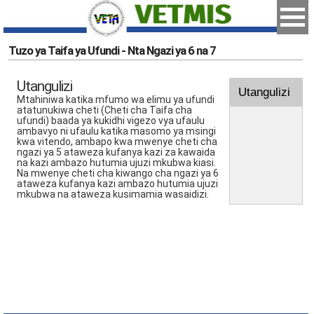
Tuzo ya Taifa ya Ufundi - Nta Ngazi ya 6 na 7
Utangulizi
Utangulizi
Mtahiniwa katika mfumo wa elimu ya ufundi
atatunukiwa cheti (Cheti cha Taifa cha
ufundi) baada ya kukidhi vigezo vya ufaulu
ambavyo ni ufaulu katika masomo ya msingi
kwa vitendo, ambapo kwa mwenye cheti cha
ngazi ya 5 ataweza kufanya kazi za kawaida
na kazi ambazo hutumia ujuzi mkubwa kiasi.
Na mwenye cheti cha kiwango cha ngazi ya 6
ataweza kufanya kazi ambazo hutumia ujuzi
mkubwa na ataweza kusimamia wasaidizi.