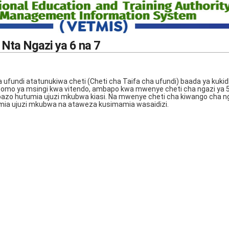
 Nta Ngazi ya 6 na 7
ufundi atatunukiwa cheti (Cheti cha Taifa cha ufundi) baada ya kukid
somo ya msingi kwa vitendo, ambapo kwa mwenye cheti cha ngazi ya 
bazo hutumia ujuzi mkubwa kiasi. Na mwenye cheti cha kiwango cha ng
ia ujuzi mkubwa na ataweza kusimamia wasaidizi.