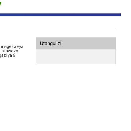
Utangulizi
hi vigezo vya
5 ataweza
azi ya 6