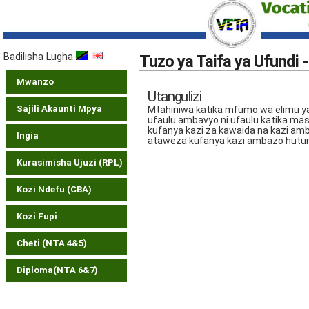
Badilisha Lugha
Tuzo ya Taifa ya Ufundi -
Mwanzo
Utangulizi
Sajili Akaunti Mpya
Mtahiniwa katika mfumo wa elimu ya 
ufaulu ambavyo ni ufaulu katika ma
kufanya kazi za kawaida na kazi am
Ingia
ataweza kufanya kazi ambazo hutum
Kurasimisha Ujuzi (RPL)
Kozi Ndefu (CBA)
Kozi Fupi
Cheti (NTA 4&5)
Diploma(NTA 6&7)