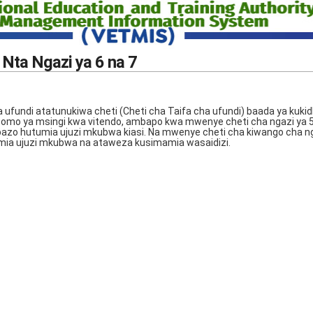
 Nta Ngazi ya 6 na 7
ufundi atatunukiwa cheti (Cheti cha Taifa cha ufundi) baada ya kukid
somo ya msingi kwa vitendo, ambapo kwa mwenye cheti cha ngazi ya 
bazo hutumia ujuzi mkubwa kiasi. Na mwenye cheti cha kiwango cha ng
ia ujuzi mkubwa na ataweza kusimamia wasaidizi.