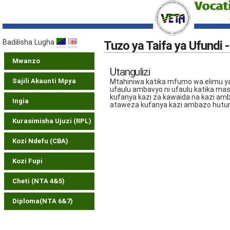
Badilisha Lugha
Tuzo ya Taifa ya Ufundi -
Mwanzo
Utangulizi
Sajili Akaunti Mpya
Mtahiniwa katika mfumo wa elimu ya 
ufaulu ambavyo ni ufaulu katika ma
kufanya kazi za kawaida na kazi am
Ingia
ataweza kufanya kazi ambazo hutum
Kurasimisha Ujuzi (RPL)
Kozi Ndefu (CBA)
Kozi Fupi
Cheti (NTA 4&5)
Diploma(NTA 6&7)