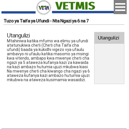
Tuzo ya Taifa ya Ufundi - Nta Ngazi ya 6 na 7
Utangulizi
Utangulizi
Mtahiniwa katika mfumo wa elimu ya ufundi
atatunukiwa cheti (Cheti cha Taifa cha
ufundi) baada ya kukidhi vigezo vya ufaulu
ambavyo ni ufaulu katika masomo ya msingi
kwa vitendo, ambapo kwa mwenye cheti cha
ngazi ya 5 ataweza kufanya kazi za kawaida
na kazi ambazo hutumia ujuzi mkubwa kiasi.
Na mwenye cheti cha kiwango cha ngazi ya 6
ataweza kufanya kazi ambazo hutumia ujuzi
mkubwa na ataweza kusimamia wasaidizi.