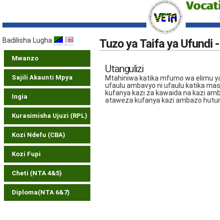
Badilisha Lugha
Tuzo ya Taifa ya Ufundi -
Mwanzo
Utangulizi
Sajili Akaunti Mpya
Mtahiniwa katika mfumo wa elimu ya 
ufaulu ambavyo ni ufaulu katika ma
kufanya kazi za kawaida na kazi am
Ingia
ataweza kufanya kazi ambazo hutum
Kurasimisha Ujuzi (RPL)
Kozi Ndefu (CBA)
Kozi Fupi
Cheti (NTA 4&5)
Diploma(NTA 6&7)