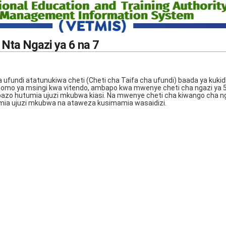
 Nta Ngazi ya 6 na 7
ufundi atatunukiwa cheti (Cheti cha Taifa cha ufundi) baada ya kukid
somo ya msingi kwa vitendo, ambapo kwa mwenye cheti cha ngazi ya 
bazo hutumia ujuzi mkubwa kiasi. Na mwenye cheti cha kiwango cha ng
ia ujuzi mkubwa na ataweza kusimamia wasaidizi.