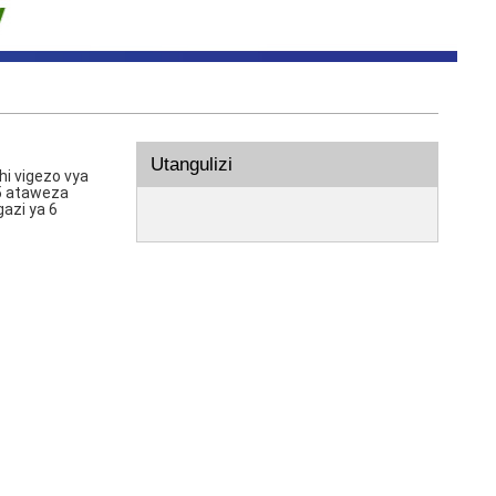
Utangulizi
hi vigezo vya
5 ataweza
azi ya 6