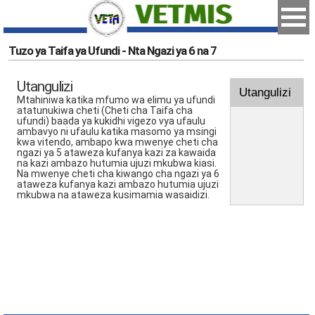
Tuzo ya Taifa ya Ufundi - Nta Ngazi ya 6 na 7
Utangulizi
Utangulizi
Mtahiniwa katika mfumo wa elimu ya ufundi
atatunukiwa cheti (Cheti cha Taifa cha
ufundi) baada ya kukidhi vigezo vya ufaulu
ambavyo ni ufaulu katika masomo ya msingi
kwa vitendo, ambapo kwa mwenye cheti cha
ngazi ya 5 ataweza kufanya kazi za kawaida
na kazi ambazo hutumia ujuzi mkubwa kiasi.
Na mwenye cheti cha kiwango cha ngazi ya 6
ataweza kufanya kazi ambazo hutumia ujuzi
mkubwa na ataweza kusimamia wasaidizi.