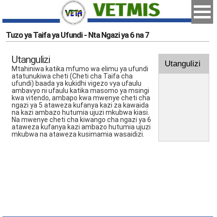
Tuzo ya Taifa ya Ufundi - Nta Ngazi ya 6 na 7
Utangulizi
Utangulizi
Mtahiniwa katika mfumo wa elimu ya ufundi
atatunukiwa cheti (Cheti cha Taifa cha
ufundi) baada ya kukidhi vigezo vya ufaulu
ambavyo ni ufaulu katika masomo ya msingi
kwa vitendo, ambapo kwa mwenye cheti cha
ngazi ya 5 ataweza kufanya kazi za kawaida
na kazi ambazo hutumia ujuzi mkubwa kiasi.
Na mwenye cheti cha kiwango cha ngazi ya 6
ataweza kufanya kazi ambazo hutumia ujuzi
mkubwa na ataweza kusimamia wasaidizi.