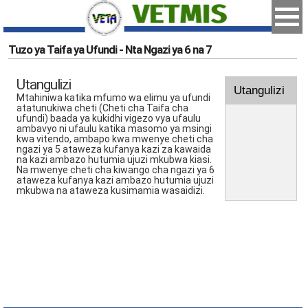
Tuzo ya Taifa ya Ufundi - Nta Ngazi ya 6 na 7
Utangulizi
Utangulizi
Mtahiniwa katika mfumo wa elimu ya ufundi
atatunukiwa cheti (Cheti cha Taifa cha
ufundi) baada ya kukidhi vigezo vya ufaulu
ambavyo ni ufaulu katika masomo ya msingi
kwa vitendo, ambapo kwa mwenye cheti cha
ngazi ya 5 ataweza kufanya kazi za kawaida
na kazi ambazo hutumia ujuzi mkubwa kiasi.
Na mwenye cheti cha kiwango cha ngazi ya 6
ataweza kufanya kazi ambazo hutumia ujuzi
mkubwa na ataweza kusimamia wasaidizi.