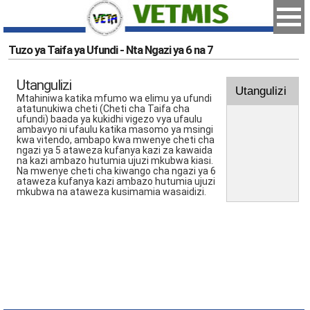
Tuzo ya Taifa ya Ufundi - Nta Ngazi ya 6 na 7
Utangulizi
Utangulizi
Mtahiniwa katika mfumo wa elimu ya ufundi
atatunukiwa cheti (Cheti cha Taifa cha
ufundi) baada ya kukidhi vigezo vya ufaulu
ambavyo ni ufaulu katika masomo ya msingi
kwa vitendo, ambapo kwa mwenye cheti cha
ngazi ya 5 ataweza kufanya kazi za kawaida
na kazi ambazo hutumia ujuzi mkubwa kiasi.
Na mwenye cheti cha kiwango cha ngazi ya 6
ataweza kufanya kazi ambazo hutumia ujuzi
mkubwa na ataweza kusimamia wasaidizi.