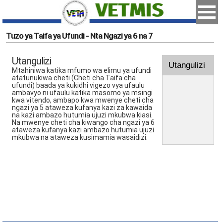
Tuzo ya Taifa ya Ufundi - Nta Ngazi ya 6 na 7
Utangulizi
Utangulizi
Mtahiniwa katika mfumo wa elimu ya ufundi
atatunukiwa cheti (Cheti cha Taifa cha
ufundi) baada ya kukidhi vigezo vya ufaulu
ambavyo ni ufaulu katika masomo ya msingi
kwa vitendo, ambapo kwa mwenye cheti cha
ngazi ya 5 ataweza kufanya kazi za kawaida
na kazi ambazo hutumia ujuzi mkubwa kiasi.
Na mwenye cheti cha kiwango cha ngazi ya 6
ataweza kufanya kazi ambazo hutumia ujuzi
mkubwa na ataweza kusimamia wasaidizi.