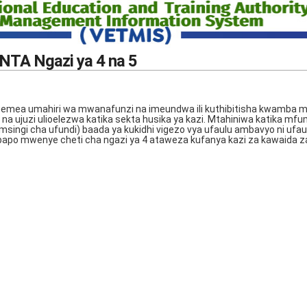
 NTA Ngazi ya 4 na 5
tegemea umahiri wa mwanafunzi na imeundwa ili kuthibitisha kwamba
 ujuzi ulioelezwa katika sekta husika ya kazi. Mtahiniwa katika mfu
msingi cha ufundi) baada ya kukidhi vigezo vya ufaulu ambavyo ni ufau
po mwenye cheti cha ngazi ya 4 ataweza kufanya kazi za kawaida za k