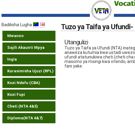
Badilisha Lugha
Tuzo ya Taifa ya Ufundi-
Mwanzo
Utangulizi
Sajili Akaunti Mpya
Tuzo ya Taifa ya Ufundi (NTA) ina
anaweza kutumia kwa ustadi uwezo na
ufundi atatunukiwa cheti (cheti cha 
Ingia
masomo ya msingi kwa vitendo, amba
fani yake.
Kurasimisha Ujuzi (RPL)
Kozi Ndefu (CBA)
Kozi Fupi
Cheti (NTA 4&5)
Diploma(NTA 6&7)