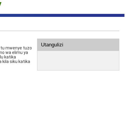
Utangulizi
 mtu mwenye tuzo
mo wa elimu ya
lu katika
ila siku katika