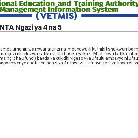
 NTA Ngazi ya 4 na 5
tegemea umahiri wa mwanafunzi na imeundwa ili kuthibitisha kwamba
 ujuzi ulioelezwa katika sekta husika ya kazi. Mtahiniwa katika mfu
msingi cha ufundi) baada ya kukidhi vigezo vya ufaulu ambavyo ni ufau
po mwenye cheti cha ngazi ya 4 ataweza kufanya kazi za kawaida za k