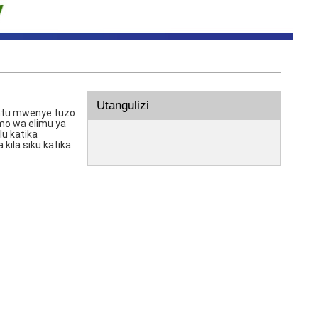
Utangulizi
 mtu mwenye tuzo
mo wa elimu ya
lu katika
ila siku katika