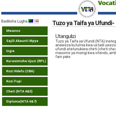
Badilisha Lugha
Tuzo ya Taifa ya Ufundi-
Mwanzo
Utangulizi
Sajili Akaunti Mpya
Tuzo ya Taifa ya Ufundi (NTA) ina
anaweza kutumia kwa ustadi uwezo na
ufundi atatunukiwa cheti (cheti cha 
Ingia
masomo ya msingi kwa vitendo, amba
fani yake.
Kurasimisha Ujuzi (RPL)
Kozi Ndefu (CBA)
Kozi Fupi
Cheti (NTA 4&5)
Diploma(NTA 6&7)