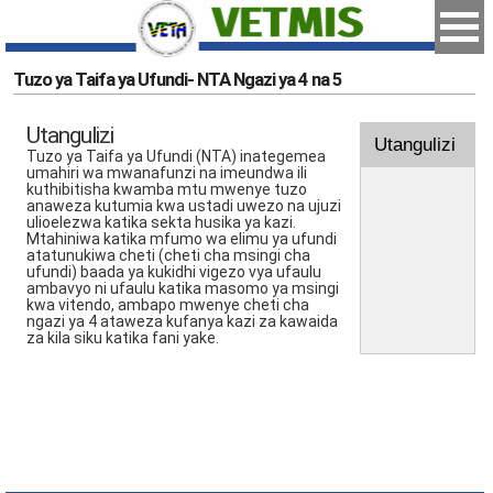
Tuzo ya Taifa ya Ufundi- NTA Ngazi ya 4 na 5
Utangulizi
Utangulizi
Tuzo ya Taifa ya Ufundi (NTA) inategemea
umahiri wa mwanafunzi na imeundwa ili
kuthibitisha kwamba mtu mwenye tuzo
anaweza kutumia kwa ustadi uwezo na ujuzi
ulioelezwa katika sekta husika ya kazi.
Mtahiniwa katika mfumo wa elimu ya ufundi
atatunukiwa cheti (cheti cha msingi cha
ufundi) baada ya kukidhi vigezo vya ufaulu
ambavyo ni ufaulu katika masomo ya msingi
kwa vitendo, ambapo mwenye cheti cha
ngazi ya 4 ataweza kufanya kazi za kawaida
za kila siku katika fani yake.