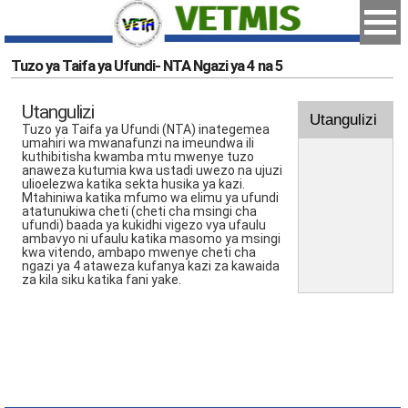
Tuzo ya Taifa ya Ufundi- NTA Ngazi ya 4 na 5
Utangulizi
Utangulizi
Tuzo ya Taifa ya Ufundi (NTA) inategemea
umahiri wa mwanafunzi na imeundwa ili
kuthibitisha kwamba mtu mwenye tuzo
anaweza kutumia kwa ustadi uwezo na ujuzi
ulioelezwa katika sekta husika ya kazi.
Mtahiniwa katika mfumo wa elimu ya ufundi
atatunukiwa cheti (cheti cha msingi cha
ufundi) baada ya kukidhi vigezo vya ufaulu
ambavyo ni ufaulu katika masomo ya msingi
kwa vitendo, ambapo mwenye cheti cha
ngazi ya 4 ataweza kufanya kazi za kawaida
za kila siku katika fani yake.