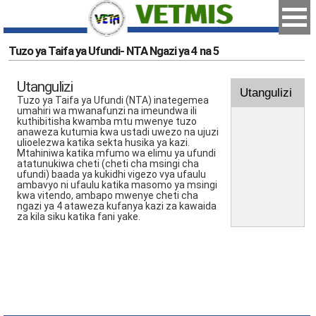
Tuzo ya Taifa ya Ufundi- NTA Ngazi ya 4 na 5
Utangulizi
Utangulizi
Tuzo ya Taifa ya Ufundi (NTA) inategemea
umahiri wa mwanafunzi na imeundwa ili
kuthibitisha kwamba mtu mwenye tuzo
anaweza kutumia kwa ustadi uwezo na ujuzi
ulioelezwa katika sekta husika ya kazi.
Mtahiniwa katika mfumo wa elimu ya ufundi
atatunukiwa cheti (cheti cha msingi cha
ufundi) baada ya kukidhi vigezo vya ufaulu
ambavyo ni ufaulu katika masomo ya msingi
kwa vitendo, ambapo mwenye cheti cha
ngazi ya 4 ataweza kufanya kazi za kawaida
za kila siku katika fani yake.