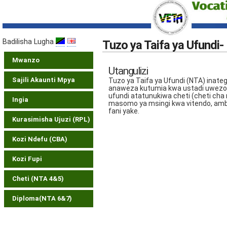
Badilisha Lugha
Tuzo ya Taifa ya Ufundi-
Mwanzo
Utangulizi
Sajili Akaunti Mpya
Tuzo ya Taifa ya Ufundi (NTA) ina
anaweza kutumia kwa ustadi uwezo na
ufundi atatunukiwa cheti (cheti cha 
Ingia
masomo ya msingi kwa vitendo, amba
fani yake.
Kurasimisha Ujuzi (RPL)
Kozi Ndefu (CBA)
Kozi Fupi
Cheti (NTA 4&5)
Diploma(NTA 6&7)