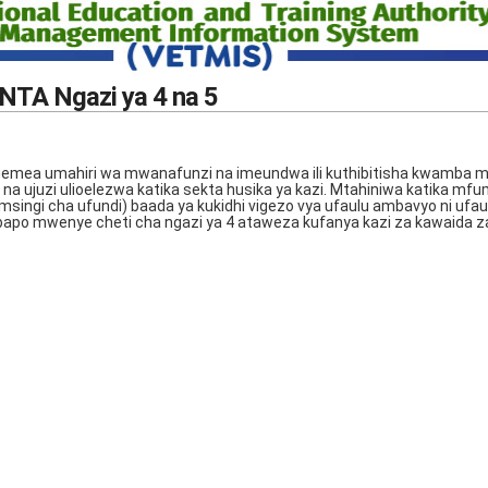
 NTA Ngazi ya 4 na 5
tegemea umahiri wa mwanafunzi na imeundwa ili kuthibitisha kwamba
 ujuzi ulioelezwa katika sekta husika ya kazi. Mtahiniwa katika mfu
msingi cha ufundi) baada ya kukidhi vigezo vya ufaulu ambavyo ni ufau
po mwenye cheti cha ngazi ya 4 ataweza kufanya kazi za kawaida za k