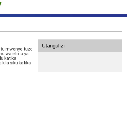
Utangulizi
 mtu mwenye tuzo
mo wa elimu ya
lu katika
ila siku katika