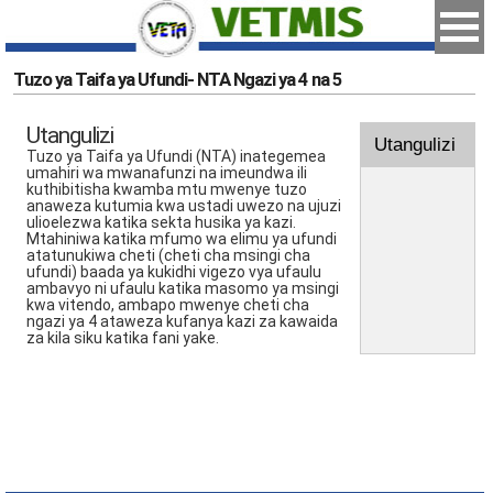
Tuzo ya Taifa ya Ufundi- NTA Ngazi ya 4 na 5
Utangulizi
Utangulizi
Tuzo ya Taifa ya Ufundi (NTA) inategemea
umahiri wa mwanafunzi na imeundwa ili
kuthibitisha kwamba mtu mwenye tuzo
anaweza kutumia kwa ustadi uwezo na ujuzi
ulioelezwa katika sekta husika ya kazi.
Mtahiniwa katika mfumo wa elimu ya ufundi
atatunukiwa cheti (cheti cha msingi cha
ufundi) baada ya kukidhi vigezo vya ufaulu
ambavyo ni ufaulu katika masomo ya msingi
kwa vitendo, ambapo mwenye cheti cha
ngazi ya 4 ataweza kufanya kazi za kawaida
za kila siku katika fani yake.