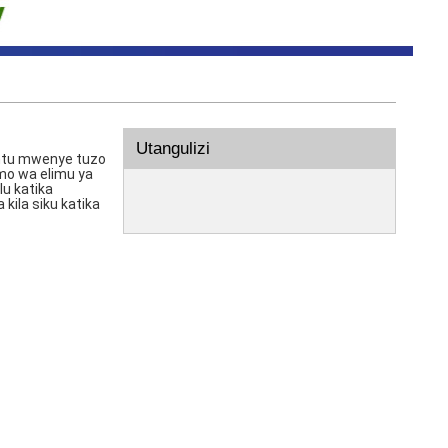
Utangulizi
 mtu mwenye tuzo
mo wa elimu ya
lu katika
ila siku katika