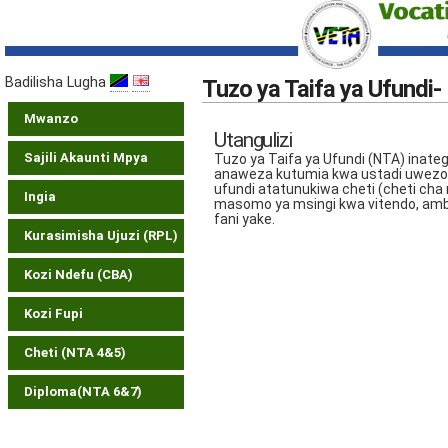
Badilisha Lugha
Tuzo ya Taifa ya Ufundi-
Mwanzo
Utangulizi
Sajili Akaunti Mpya
Tuzo ya Taifa ya Ufundi (NTA) ina
anaweza kutumia kwa ustadi uwezo na
ufundi atatunukiwa cheti (cheti cha 
Ingia
masomo ya msingi kwa vitendo, amba
fani yake.
Kurasimisha Ujuzi (RPL)
Kozi Ndefu (CBA)
Kozi Fupi
Cheti (NTA 4&5)
Diploma(NTA 6&7)