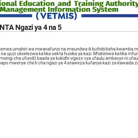
 NTA Ngazi ya 4 na 5
tegemea umahiri wa mwanafunzi na imeundwa ili kuthibitisha kwamba
 ujuzi ulioelezwa katika sekta husika ya kazi. Mtahiniwa katika mfu
msingi cha ufundi) baada ya kukidhi vigezo vya ufaulu ambavyo ni ufau
po mwenye cheti cha ngazi ya 4 ataweza kufanya kazi za kawaida za k