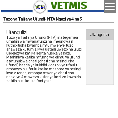
Tuzo ya Taifa ya Ufundi- NTA Ngazi ya 4 na 5
Utangulizi
Utangulizi
Tuzo ya Taifa ya Ufundi (NTA) inategemea
umahiri wa mwanafunzi na imeundwa ili
kuthibitisha kwamba mtu mwenye tuzo
anaweza kutumia kwa ustadi uwezo na ujuzi
ulioelezwa katika sekta husika ya kazi.
Mtahiniwa katika mfumo wa elimu ya ufundi
atatunukiwa cheti (cheti cha msingi cha
ufundi) baada ya kukidhi vigezo vya ufaulu
ambavyo ni ufaulu katika masomo ya msingi
kwa vitendo, ambapo mwenye cheti cha
ngazi ya 4 ataweza kufanya kazi za kawaida
za kila siku katika fani yake.