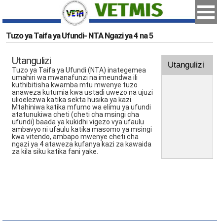
Tuzo ya Taifa ya Ufundi- NTA Ngazi ya 4 na 5
Utangulizi
Utangulizi
Tuzo ya Taifa ya Ufundi (NTA) inategemea
umahiri wa mwanafunzi na imeundwa ili
kuthibitisha kwamba mtu mwenye tuzo
anaweza kutumia kwa ustadi uwezo na ujuzi
ulioelezwa katika sekta husika ya kazi.
Mtahiniwa katika mfumo wa elimu ya ufundi
atatunukiwa cheti (cheti cha msingi cha
ufundi) baada ya kukidhi vigezo vya ufaulu
ambavyo ni ufaulu katika masomo ya msingi
kwa vitendo, ambapo mwenye cheti cha
ngazi ya 4 ataweza kufanya kazi za kawaida
za kila siku katika fani yake.