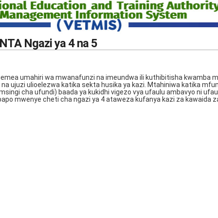
 NTA Ngazi ya 4 na 5
tegemea umahiri wa mwanafunzi na imeundwa ili kuthibitisha kwamba
 ujuzi ulioelezwa katika sekta husika ya kazi. Mtahiniwa katika mfu
msingi cha ufundi) baada ya kukidhi vigezo vya ufaulu ambavyo ni ufau
po mwenye cheti cha ngazi ya 4 ataweza kufanya kazi za kawaida za k