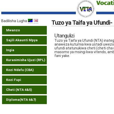
Badilisha Lugha
Tuzo ya Taifa ya Ufundi-
Mwanzo
Utangulizi
Sajili Akaunti Mpya
Tuzo ya Taifa ya Ufundi (NTA) ina
anaweza kutumia kwa ustadi uwezo na
ufundi atatunukiwa cheti (cheti cha 
Ingia
masomo ya msingi kwa vitendo, amba
fani yake.
Kurasimisha Ujuzi (RPL)
Kozi Ndefu (CBA)
Kozi Fupi
Cheti (NTA 4&5)
Diploma(NTA 6&7)