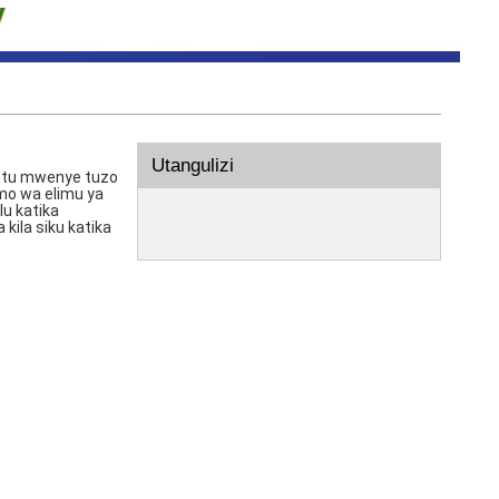
Utangulizi
 mtu mwenye tuzo
mo wa elimu ya
lu katika
ila siku katika