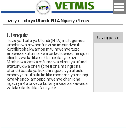
Tuzo ya Taifa ya Ufundi- NTA Ngazi ya 4 na 5
Utangulizi
Utangulizi
Tuzo ya Taifa ya Ufundi (NTA) inategemea
umahiri wa mwanafunzi na imeundwa ili
kuthibitisha kwamba mtu mwenye tuzo
anaweza kutumia kwa ustadi uwezo na ujuzi
ulioelezwa katika sekta husika ya kazi.
Mtahiniwa katika mfumo wa elimu ya ufundi
atatunukiwa cheti (cheti cha msingi cha
ufundi) baada ya kukidhi vigezo vya ufaulu
ambavyo ni ufaulu katika masomo ya msingi
kwa vitendo, ambapo mwenye cheti cha
ngazi ya 4 ataweza kufanya kazi za kawaida
za kila siku katika fani yake.