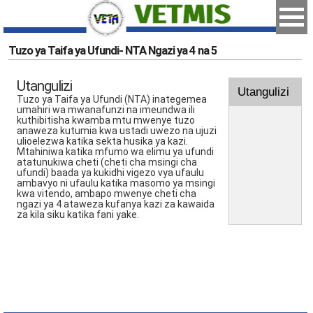
Tuzo ya Taifa ya Ufundi- NTA Ngazi ya 4 na 5
Utangulizi
Utangulizi
Tuzo ya Taifa ya Ufundi (NTA) inategemea
umahiri wa mwanafunzi na imeundwa ili
kuthibitisha kwamba mtu mwenye tuzo
anaweza kutumia kwa ustadi uwezo na ujuzi
ulioelezwa katika sekta husika ya kazi.
Mtahiniwa katika mfumo wa elimu ya ufundi
atatunukiwa cheti (cheti cha msingi cha
ufundi) baada ya kukidhi vigezo vya ufaulu
ambavyo ni ufaulu katika masomo ya msingi
kwa vitendo, ambapo mwenye cheti cha
ngazi ya 4 ataweza kufanya kazi za kawaida
za kila siku katika fani yake.