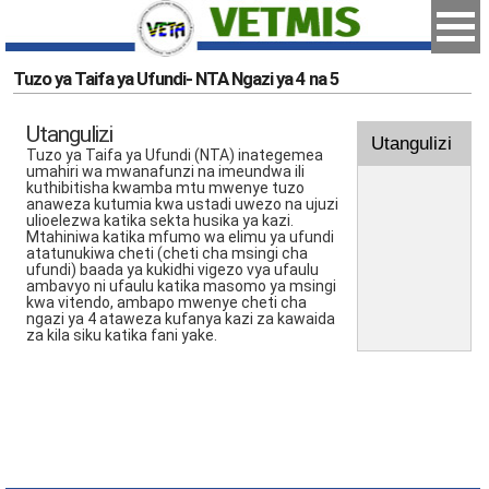
Tuzo ya Taifa ya Ufundi- NTA Ngazi ya 4 na 5
Utangulizi
Utangulizi
Tuzo ya Taifa ya Ufundi (NTA) inategemea
umahiri wa mwanafunzi na imeundwa ili
kuthibitisha kwamba mtu mwenye tuzo
anaweza kutumia kwa ustadi uwezo na ujuzi
ulioelezwa katika sekta husika ya kazi.
Mtahiniwa katika mfumo wa elimu ya ufundi
atatunukiwa cheti (cheti cha msingi cha
ufundi) baada ya kukidhi vigezo vya ufaulu
ambavyo ni ufaulu katika masomo ya msingi
kwa vitendo, ambapo mwenye cheti cha
ngazi ya 4 ataweza kufanya kazi za kawaida
za kila siku katika fani yake.