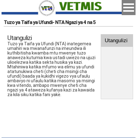
Tuzo ya Taifa ya Ufundi- NTA Ngazi ya 4 na 5
Utangulizi
Utangulizi
Tuzo ya Taifa ya Ufundi (NTA) inategemea
umahiri wa mwanafunzi na imeundwa ili
kuthibitisha kwamba mtu mwenye tuzo
anaweza kutumia kwa ustadi uwezo na ujuzi
ulioelezwa katika sekta husika ya kazi.
Mtahiniwa katika mfumo wa elimu ya ufundi
atatunukiwa cheti (cheti cha msingi cha
ufundi) baada ya kukidhi vigezo vya ufaulu
ambavyo ni ufaulu katika masomo ya msingi
kwa vitendo, ambapo mwenye cheti cha
ngazi ya 4 ataweza kufanya kazi za kawaida
za kila siku katika fani yake.